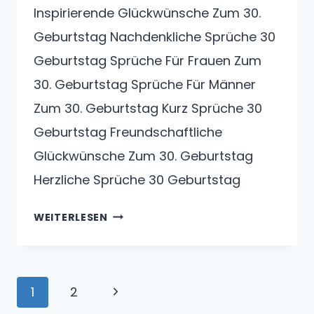
Inspirierende Glückwünsche Zum 30.
Geburtstag Nachdenkliche Sprüche 30
Geburtstag Sprüche Für Frauen Zum
30. Geburtstag Sprüche Für Männer
Zum 30. Geburtstag Kurz Sprüche 30
Geburtstag Freundschaftliche
Glückwünsche Zum 30. Geburtstag
Herzliche Sprüche 30 Geburtstag
SPRÜCHE
WEITERLESEN
30
GEBURTSTAG–
HERZLICHE
Seitennavigation
SPRÜCHE
Nächste
1
2
ZUM