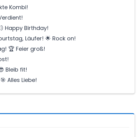
ekte Kombi!
Verdient!
💨 Happy Birthday!
rtstag, Läufer! 🌟 Rock on!
! 🏆 Feier groß!
ost!
 Bleib fit!
🎯 Alles Liebe!