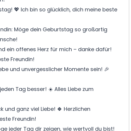
tag! 💖 Ich bin so glücklich, dich meine beste
undin: Möge dein Geburtstag so großartig
ünsche!
d ein offenes Herz für mich – danke dafür!
ste Freundin!
iebe und unvergesslicher Momente sein! 🎉
jeden Tag besser! ☀️ Alles Liebe zum
 und ganz viel Liebe! 🍀 Herzlichen
ste Freundin!
ge jeder Tag dir zeigen, wie wertvoll du bist!