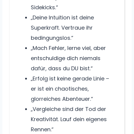
Sidekicks.“
„Deine Intuition ist deine
Superkraft. Vertraue ihr
bedingungslos.“
„Mach Fehler, lerne viel, aber
entschuldige dich niemals
dafür, dass du DU bist.“
„Erfolg ist keine gerade Linie –
er ist ein chaotisches,
glorreiches Abenteuer.“
„Vergleiche sind der Tod der
Kreativität. Lauf dein eigenes
Rennen.“