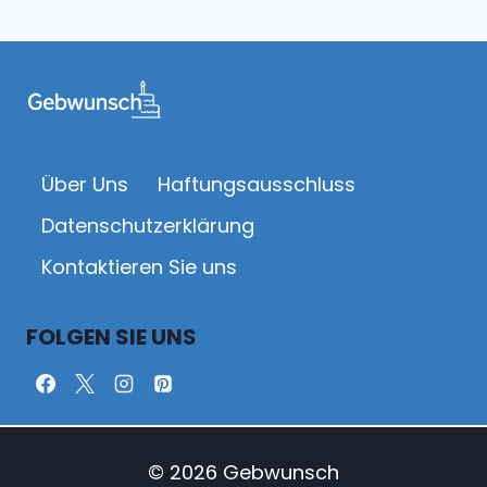
Über Uns
Haftungsausschluss
Datenschutz­erklärung
Kontaktieren Sie uns
FOLGEN SIE UNS
© 2026 Gebwunsch