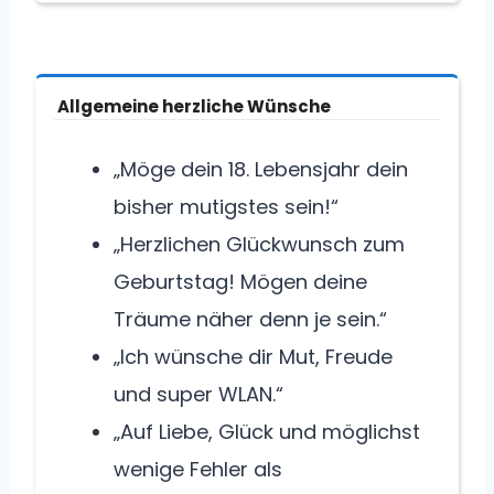
Allgemeine herzliche Wünsche
„Möge dein 18. Lebensjahr dein
bisher mutigstes sein!“
„Herzlichen Glückwunsch zum
Geburtstag! Mögen deine
Träume näher denn je sein.“
„Ich wünsche dir Mut, Freude
und super WLAN.“
„Auf Liebe, Glück und möglichst
wenige Fehler als