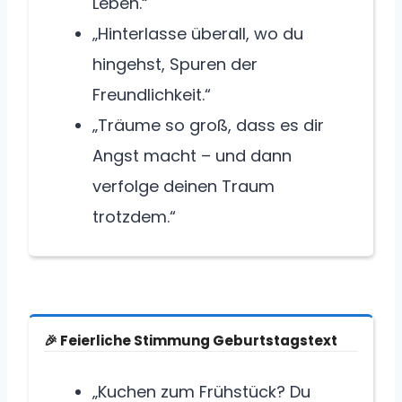
Leben.“
„Hinterlasse überall, wo du
hingehst, Spuren der
Freundlichkeit.“
„Träume so groß, dass es dir
Angst macht – und dann
verfolge deinen Traum
trotzdem.“
🎉 Feierliche Stimmung Geburtstagstext
„Kuchen zum Frühstück? Du