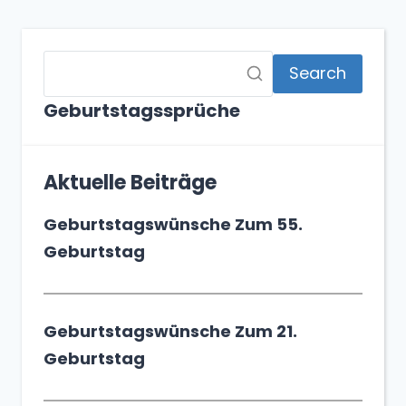
Search
Geburtstagssprüche
Aktuelle Beiträge
Geburtstagswünsche Zum 55.
Geburtstag
Geburtstagswünsche Zum 21.
Geburtstag