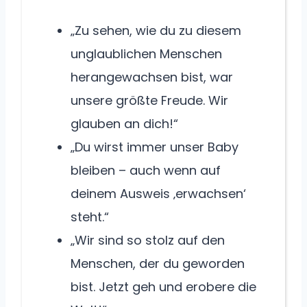
„Zu sehen, wie du zu diesem
unglaublichen Menschen
herangewachsen bist, war
unsere größte Freude. Wir
glauben an dich!“
„Du wirst immer unser Baby
bleiben – auch wenn auf
deinem Ausweis ‚erwachsen‘
steht.“
„Wir sind so stolz auf den
Menschen, der du geworden
bist. Jetzt geh und erobere die