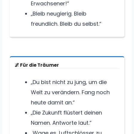
Erwachsener!“
„Bleib neugierig. Bleib
freundlich. Bleib du selbst.“
🌌 Für die Träumer
„Du bist nicht zu jung, um die
Welt zu verändern. Fang noch
heute damit an.“
„Die Zukunft flüstert deinen
Namen. Antworte laut.“
„Wage es, Luftschlösser zu