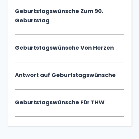
Geburtstagswünsche Zum 90.
Geburtstag
Geburtstagswünsche Von Herzen
Antwort auf Geburtstagswünsche
Geburtstagswünsche Für THW