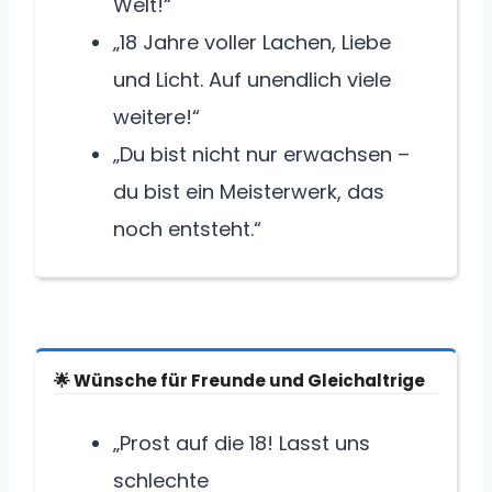
Welt!“
„18 Jahre voller Lachen, Liebe
und Licht. Auf unendlich viele
weitere!“
„Du bist nicht nur erwachsen –
du bist ein Meisterwerk, das
noch entsteht.“
🌟 Wünsche für Freunde und Gleichaltrige
„Prost auf die 18! Lasst uns
schlechte