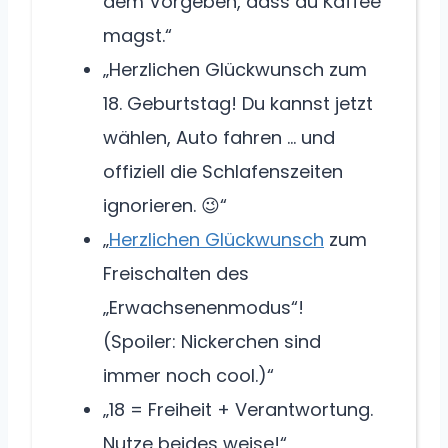
dem Vorgeben, dass du Kaffee
magst.“
„Herzlichen Glückwunsch zum
18. Geburtstag! Du kannst jetzt
wählen, Auto fahren … und
offiziell die Schlafenszeiten
ignorieren. 😉“
„
Herzlichen Glückwunsch
zum
Freischalten des
„Erwachsenenmodus“!
(Spoiler: Nickerchen sind
immer noch cool.)“
„18 = Freiheit + Verantwortung.
Nutze beides weise!“