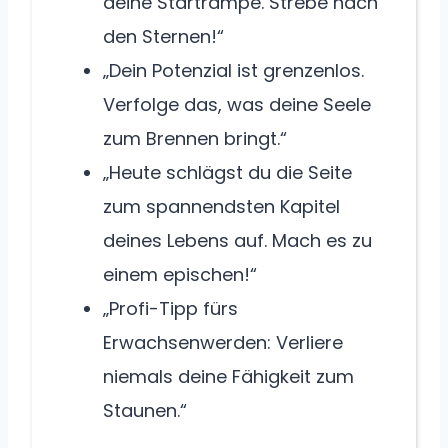
deine Startrampe. Strebe nach
den Sternen!“
„Dein Potenzial ist grenzenlos.
Verfolge das, was deine Seele
zum Brennen bringt.“
„Heute schlägst du die Seite
zum spannendsten Kapitel
deines Lebens auf. Mach es zu
einem epischen!“
„Profi-Tipp fürs
Erwachsenwerden: Verliere
niemals deine Fähigkeit zum
Staunen.“