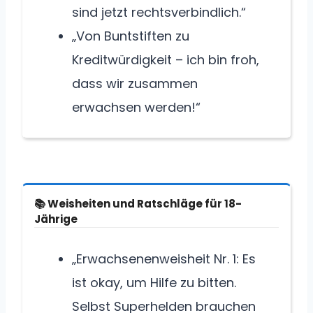
sind jetzt rechtsverbindlich.“
„Von Buntstiften zu
Kreditwürdigkeit – ich bin froh,
dass wir zusammen
erwachsen werden!“
📚 Weisheiten und Ratschläge für 18-
Jährige
„Erwachsenenweisheit Nr. 1: Es
ist okay, um Hilfe zu bitten.
Selbst Superhelden brauchen