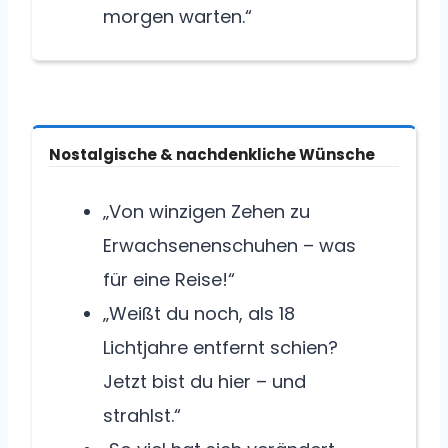
morgen warten.“
Nostalgische & nachdenkliche Wünsche
„Von winzigen Zehen zu
Erwachsenenschuhen – was
für eine Reise!“
„Weißt du noch, als 18
Lichtjahre entfernt schien?
Jetzt bist du hier – und
strahlst.“