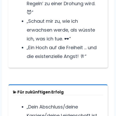
Regeln‘ zu einer Drohung wird.
😈“
„Schaut mir zu, wie ich
erwachsen werde, als wüsste
ich, was ich tue. 🕶️“
„Ein Hoch auf die Freiheit … und
die existenzielle Angst! 🥂“
💫 Für zukünftigen Erfolg
„Dein Abschluss/deine
Karriere/deine Leidenschaft ist