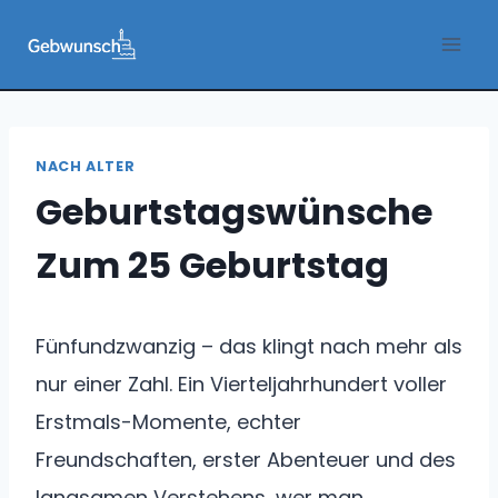
Zum
Inhalt
springen
NACH ALTER
Geburtstagswünsche
Zum 25 Geburtstag
Fünfundzwanzig – das klingt nach mehr als
nur einer Zahl. Ein Vierteljahrhundert voller
Erstmals-Momente, echter
Freundschaften, erster Abenteuer und des
langsamen Verstehens, wer man